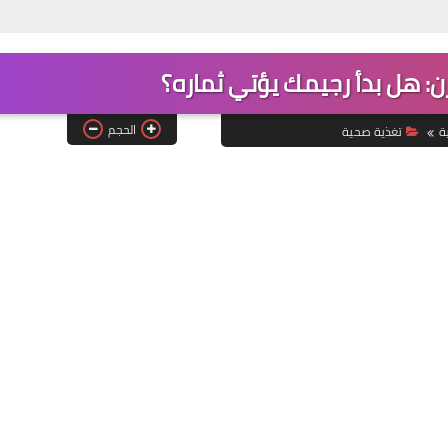
زن: هل بدأ رجيمك يؤتي ثماره؟
الحجم
ة
تغذية صحية