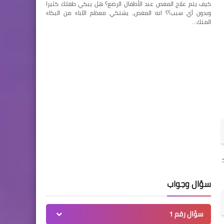
كيف يتم علاج المغص عند الأطفال الرضع؟ هل يبكي طفلك كثيرا
وبدون أي سبب؟؟ انه المغص, يشتكي معظم الآباء من البكاء
المتك…
سؤال وجواب
سؤال رقم 1