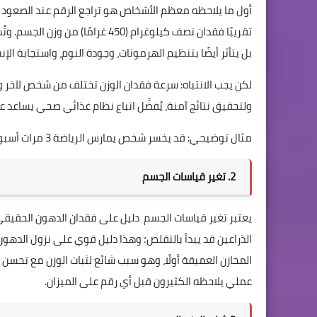
تقريبًا فقدان نصف كيلوغرام (450 غ
بل يتأثر أيضًا بتنظيم الهرمونات، وجودة النوم، واستجابة ال
لكن يجب الانتباه: سرعة فقدان الوزن تختلف من شخص لآخر و
ولتحقيق نتائج آمنة، يُفضَّل اتباع نظام غذائي صحي يساعد عل
مثال توضيحي: قد يخسر شخص يمارس الرياضة 3 مرات أسبوعيًا وزنه بشكل أسرع مقارنة بآخر يعتمد فقط على تقليل الطعام.
2. تغير قياسات الجسم
يعتبر تغير قياسات الجسم دليل على فقدان الدهون الحقيقي حت
الذراعين قد يبدأ بالتقلص؛ وهذا دليل قوي على نزول الدهون ا
المخازن العميقة أولًا، وهو سبب شائع لثبات الوزن مع تحس
عملي يلاحظه الكثيرون قبل أي رقم على الميزان.