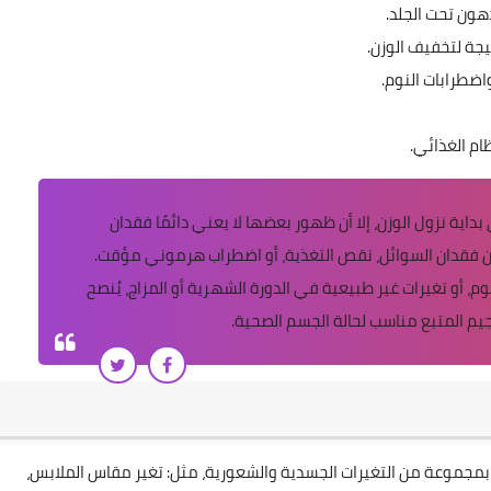
هون تحت الجلد.
يجة لتخفيف الوزن.
ضطرابات النوم.
ام الغذائي.
داية نزول الوزن، إلا أن ظهور بعضها لا يعني دائمًا فقدان
 فقدان السوائل، نقص التغذية، أو اضطراب هرموني مؤقت.
م، أو تغيرات غير طبيعية في الدورة الشهرية أو المزاج، يُنصح
يم المتبع مناسب لحالة الجسم الصحية.
بمجموعة من التغيرات الجسدية والشعورية، مثل: تغير مقاس الملابس،