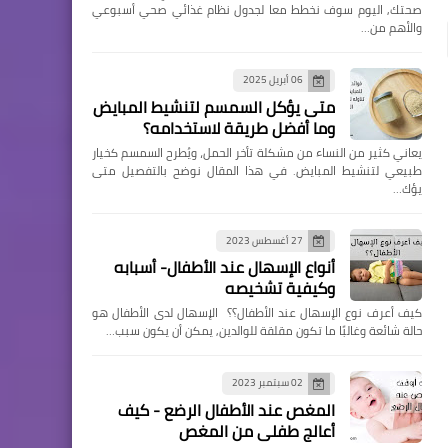
صحتك, اليوم سوف نخطط معا لجدول نظام غذائي صحي أسبوعي
والأهم من…
06 أبريل 2025
متى يؤكل السمسم لتنشيط المبايض
وما أفضل طريقة لاستخدامه؟
يعاني كثير من النساء من مشكلة تأخر الحمل، ويُطرح السمسم كخيار
طبيعي لتنشيط المبايض. في هذا المقال نوضح بالتفصيل متى
يؤك…
27 أغسطس 2023
أنواع الإسهال عند الأطفال- أسبابه
وكيفية تشخيصه
كيف أعرف نوع الإسهال عند الأطفال؟؟ الإسهال لدى الأطفال هو
حالة شائعة وغالبًا ما تكون مقلقة للوالدين, يمكن أن يكون سبب…
02 سبتمبر 2023
المغص عند الأطفال الرضع - كيف
أعالج طفلي من المغص