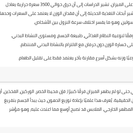
أول ما يلاحظه معظم الأشخاص هو تراجع الرقم عند الصعود على الميزان. تشير الدراسات إلى أن حرق حوالي 3500 سعرة حرارية يعادل
رامًا) من وزن الجسم. وتُشير أبحاث التغذية الحديثة إلى أن فقدان الوزن لا يعتمد على السعرات وحدها،
إنسولين، وهو ما يفسر اختلاف سرعة النزول بين الأشخاص.
فقًا لنوعية النظام الغذائي، طبيعة الجسم، ومستوى النشاط البدني.
ى خسارة الوزن دون حرمان مع الالتزام بالنشاط البدني المنتظم.
ى لو لم يظهر الميزان فرقًا كبيرًا، فإن محيط الخصر، الوركين، الفخذين، أو
لحقيقية. يُعرف هذا علميًا بإعادة توزيع الدهون، حيث يبدأ الجسم بتفريغ
ن المظهر الخارجي. الملابس قد تصبح أوسع مما اعتدت عليه، وهو مؤشر