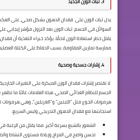
3. ثبات الوزن الجديد
يدل ثبات الوزن على فقدان الدهون بشكل صحي، على العكس، إ
السوائل في الجسم. ثبات الوزن بعد النزول مؤشر إيجابي على 
يقلل خطر استعادة الوزن لاحقًا. يؤكد خبراء التغذية أن فقدا
ممارسة تمارين المقاومة، بسبب الحفاظ على الكتلة العضلية
4. إشارات جسدية وصحية
لا تقتصر إشارات فقدان الوزن المبكرة على التغيرات الخار
الجسم للنظام الغذائي الصحي. هذه العلامات غالبًا ما تظهر
هرمونات الجوع مثل "اللبتين" و"الغريلين"، وهي هرمونات تل
استجابتها مع فقدان الدهون التدريجي وليس السريع.
الشعور بالشبع بسرعة أكبر، مما يقلل من الرغبة ف
تحسن واضح في المزاج وزيادة مستوى النشاط والطا