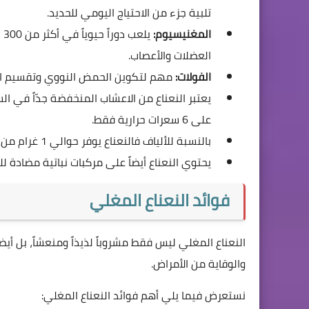
تلبية جزء من الاحتياج اليومي للحديد.
المغنيسيوم:
يل
العضلات والأعصاب.
الفولات:
مهم لتكوين الحمض النووي وتقسيم الخل
يعتبر النعناع من الاعشاب المنخفضة جدّاً في ال
على 6 سعرات حرارية فقط.
بالنسبة للألياف فالنعناع يوفر حوالي 1 غرام من الألياف لكل ثلث كوب.
يحتوي النعناع أيضاً على مركبات نباتية مضادة لل
فوائد النعناع المغلي
النعناع المغلي ليس فقط مشروباً لذيذاً ومنعشاً، بل أيضا
والوقاية من الأمراض.
نستعرض فيما يلي أهم فوائد النعناع المغلي: