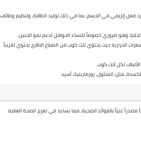
عب دوراً حيوياً في أكثر من 300 رد فعل إنزيمي في الجسم، بما في ذلك توليد الطاقة، وتنظيم وظائف
ايا، وهو ضروري خصوصاً للنساء الحوامل لدعم نمو الجنين.
سعرات الحرارية حيث يحتوي ثلث كوب من النعناع الطازج يحتوي تقريباً
أكسدة، مثل: المنثول, روزمارينيك أسيد.
ً مصدراً غنياً بالفوائد الصحية، مما يساعد في تعزيز الصحة العامة