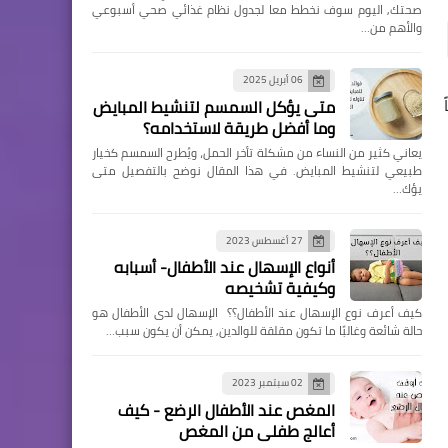
صحتك, اليوم سوف نخطط معا لجدول نظام غذائي صحي أسبوعي
والأهم من…
06 أبريل 2025
متى يؤكل السمسم لتنشيط المبايض
وما أفضل طريقة لاستخدامه؟
يعاني كثير من النساء من مشكلة تأخر الحمل، ويُطرح السمسم كخيار
طبيعي لتنشيط المبايض. في هذا المقال نوضح بالتفصيل متى
يؤك…
27 أغسطس 2023
أنواع الإسهال عند الأطفال- أسبابه
وكيفية تشخيصه
كيف أعرف نوع الإسهال عند الأطفال؟؟ الإسهال لدى الأطفال هو
حالة شائعة وغالبًا ما تكون مقلقة للوالدين, يمكن أن يكون سبب…
02 سبتمبر 2023
المغص عند الأطفال الرضع - كيف
أعالج طفلي من المغص