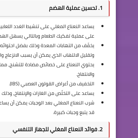
1. تحسين عملية الهضم
يساعد النعناع المغلي على تنشيط الغدد اللعابية 
على عملية تفكيك الطعام وبالتالي يسهل الهضم
يخفّف من التهابات المعدة وذلك بفضل احتوائه
وتقليل الالتهاب الذي يمكن أن يسبب الانزعاج وال
يحتوي النعناع على خصائص مضادة للتشنج، مما 
والانتفاخ.
التخفيف من أعراض القولون العصبي (IBS).
يساعد على التخلّص من الغازات والإنتفاخ, وذلك
شرب النعناع المغلي بعد الوجبات يمكن أن يساعد
قد يتبع وجبات كبيرة.
2. فوائد النعناع المغلي للجهاز التنفسي