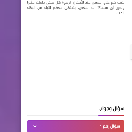
كيف يتم علاج المغص عند الأطفال الرضع؟ هل يبكي طفلك كثيرا
وبدون أي سبب؟؟ انه المغص, يشتكي معظم الآباء من البكاء
المتك…
سؤال وجواب
سؤال رقم 1