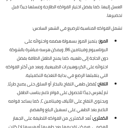
العسل إليها. كما يفضل اختيار الفواكه الطازجة وغسلها جيدًا قبل
تحضيرها.
تشمل الفواكه المناسبة للرضيع في الشهر السادس:
الموز:
يتميز الموز بسهولة هضمه واحتوائه على
البوتاسيوم وفيتامين B6، ويمكن هرسه مباشرة بالشوكة
دون الحاجة إلى طهيه. كما يمنح الطفل الطاقة بفضل
احتوائه على الكربوهيدرات الطبيعية، ويعد من أكثر الفواكه
التي يتقبلها الرضع في بداية التغذية التكميلية.
التفاح:
يُفضل طهي التفاح بالبخار أو السلق حتى يصبح طريًا،
ثم يُهرس جيدًا للحصول على قوام ناعم يناسب الطفل.
ويحتوي التفاح على الألياف وفيتامين C، كما يساعد قوامه
الناعم بعد الطهي على تسهيل البلع والهضم.
الكمثرى:
تُعد الكمثرى من الفواكه اللطيفة على الجهاز
الهضمي، ويمكن تقديمها بعد طهيها أو هرسها إذا كانت