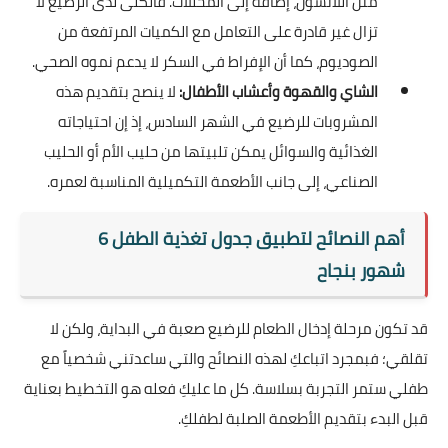
مثل اللانشون، إضافة إلى المخللات. فالكلى لدى الرضيع لا
تزال غير قادرة على التعامل مع الكميات المرتفعة من
الصوديوم، كما أن الإفراط في السكر لا يدعم نموه الصحي.
الشاي والقهوة وأعشاب الأطفال:
لا ينصح بتقديم هذه
المشروبات للرضيع في الشهر السادس، إذ إن احتياجاته
الغذائية والسوائل يمكن تلبيتها من حليب الأم أو الحليب
الصناعي، إلى جانب الأطعمة التكميلية المناسبة لعمره.
أهم النصائح لتطبيق جدول تغذية الطفل 6
شهور بنجاح
قد تكون مرحلة إدخال الطعام للرضيع صعبة في البداية، ولكن لا
تقلقي؛ فبمجرد اتباعكِ لهذه النصائح والتي ساعدتني شخصياً مع
طفلي ستمر التجربة بسلاسة. كل ما عليكِ فعله هو التخطيط بعناية
قبل البدء بتقديم الأطعمة الصلبة لطفلكِ.