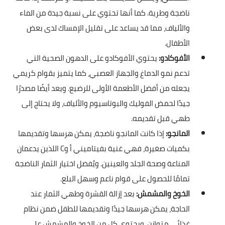
ناضجة وطرية. كما أنها تحتوي على نسبة جيدة من الماء
والألياف، مما قد يساعد على تقليل الإمساك لدى بعض
الأطفال.
الأفوكادو:
يحتوي الأفوكادو على الدهون الصحية التي
تدعم نمو الدماغ والجهاز العصبي، كما يتميز بقوام كريمي
يجعله من أفضل الأطعمة الأولى للرضيع. ويعد أيضًا مصدرًا
جيدًا لحمض الفوليك والبوتاسيوم والألياف، ولا يحتاج إلى
طهي قبل تقديمه.
المانجو:
إذا كانت المانجو ناضجة، يمكن هرسها وتقديمها
بكميات صغيرة، فهي غنية بفيتاميني أ وC اللذين يدعمان
المناعة وصحة الجلد والعينين. ويُفضل اختيار الثمار الناضجة
تمامًا للحصول على قوام ناعم وسهل البلع.
الخوخ والمشمش:
بعد إزالة القشرة وطهي الثمار عند
الحاجة، يمكن هرسها جيدًا وتقديمها للطفل ضمن نظام
غذائي متوازن. ويحتوي كل من الخوخ والمشمش على