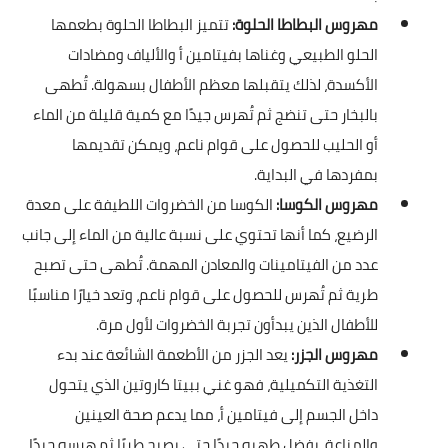
مهروس البطاطا الحلوة:
تتميز البطاطا الحلوة بطعمها
الحلو الطبيعي وغناها بفيتامين أ والألياف ومضادات
الأكسدة، لذلك يتقبلها معظم الأطفال بسهولة. تُطهى
بالبخار حتى تنضج ثم تُهرس جيدًا مع كمية قليلة من الماء
أو الحليب للحصول على قوام ناعم، ويمكن تقديمها
بمفردها في البداية.
مهروس الكوسا:
الكوسا من الخضروات اللطيفة على معدة
الرضيع، كما أنها تحتوي على نسبة عالية من الماء إلى جانب
عدد من الفيتامينات والمعادن المهمة. تُطهى حتى تصبح
طرية ثم تُهرس للحصول على قوام ناعم، وتعد خيارًا مناسبًا
للأطفال الذين يبدأون تجربة الخضروات لأول مرة.
مهروس الجزر:
يعد الجزر من الأطعمة الشائعة عند بدء
التغذية التكميلية، فهو غني ببيتا كاروتين الذي يتحول
داخل الجسم إلى فيتامين أ، مما يدعم صحة العينين
والمناعة. يفضل طهيه جيدًا حتى يصبح طريًا ثم هرسه جيدًا،