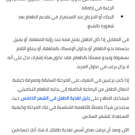
الرغبة في إكماله.
البكاء أو الانزعاج عند الاستمرار في تقديم الطعام بعد
شعوره بالشبع.
في المقابل، إذا كان الطفل يفتح فمه عند رؤية الملعقة، أو يميل
بجسمه نحو الطعام، أو يحاول الإمساك بالملعقة، أو يبتلع اللقم
بسهولة ويبدو مهتمًا بالطعام، فقد تكون هذه إشارات تدل على أنه
لا يزال يرغب في تناول المزيد.
إذا كنتِ ترغبين في التعرف على المرحلة السابقة ومعرفة كيفية
انتقال الطفل من الرضاعة الكاملة إلى بداية الطعام التكميلي،
فيمكنكِ الاطلاع على
دليل تغذية الطفل في الشهر الخامس
، حيث
ستجدين شرحًا مفصلًا للأطعمة المناسبة في تلك المرحلة وكيفية
الاستعداد للشهر السادس.
الآن، وبعد أن عرفتِ بعض أسس تغذية طفلكِ، لا شك أنكِ تتساءلين: