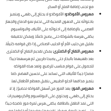
مع تجنب إضافة الملح أو السكر.
مهروس الأفوكادو:
الأفوكادو لا يحتاج إلى طهي، ويتميز
باحتوائه على الدهون الصحية التي تدعم نمو الدماغ والجهاز
العصبي، بالإضافة إلى احتوائه على الألياف والبوتاسيوم.
يكفي هرسه بالشوكة حتى يصبح ناعمًا، ويمكن تخفيفه
بقليل من حليب الأم أو الحليب الصناعي إذا كان قوامه كثيفًا.
مهروس التفاح أو الكمثرى:
يمكن تقديم التفاح أو الكمثرى
بعد طهيهما بالبخار حتى يصبحا طريين، ثم هرسهما جيدًا
للحصول على قوام مناسب للرضيع. وتعد هذه الفواكه
مصدرًا جيدًا للألياف التي تساعد على تحسين الهضم، كما
يتميز مذاقها الحلو الطبيعي بتقبل معظم الأطفال لها.
مهروس الموز:
يعد الموز من أسهل الفواكه تحضيرًا، إذ لا
يحتاج إلى طهي، ويحتوي على البوتاسيوم والكربوهيدرات
التي تمد الطفل بالطاقة. يكفي هرس ثمرة موز ناضجة جيدًا
حتى تصبح ناعمة، ويمكن تقديمها بمفردها أو خلطها مع