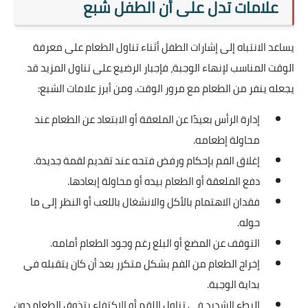
علامات تدل على أن الطفل شبع
يساعد الانتباه إلى إشارات الطفل أثناء تناول الطعام على معرفة
الوقت المناسب لإنهاء الوجبة، فإجبار الرضيع على تناول المزيد قد
يجعله ينفر من الطعام مع مرور الوقت. ومن أبرز علامات الشبع:
إدارة الرأس بعيدًا عن الملعقة أو الابتعاد عن الطعام عند
محاولة إطعامه.
إغلاق الفم بإحكام ورفض فتحه عند تقديم لقمة جديدة.
دفع الملعقة أو الطعام بيده أو محاولة إبعادها.
فقدان الاهتمام بالأكل والانشغال باللعب أو النظر إلى ما
حوله.
التوقف عن المضغ أو البلع رغم وجود الطعام أمامه.
إخراج الطعام من الفم بشكل متكرر بعد أن كان يتقبله في
بداية الوجبة.
البطء الشديد في تناول اللقم أو الاكتفاء بتذوق الطعام دون