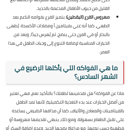
القليل من حبوب الأطفال المدعمة بالحديد.
مهروس القرع (اليقطين):
يتميز القرع بقوامه الناعم بعد
الطهي، كما أنه غني بفيتامين أ ومضادات الأكسدة. يُطهى
بالبخار أو في الفرن حتى ينضج، ثم يُهرس جيدًا، ويعد من
الخيارات المناسبة لإضافة التنوع إلى وجبات الطفل في هذا
العمر.
ما هي الفواكه التي يأكلها الرضيع في
الشهر السادس؟
ماذا عن الفواكه؟ هل تقدمينها لطفلك؟ بالتأكيد نعم, فهي تعتبر
من أفضل الخيارات عند بدء التغذية التكميلية، لأنها تمد الطفل
بالفيتامينات والمعادن والألياف، كما أن مذاقها الطبيعي يساعده
على تقبل الطعام بسهولة. ومع ذلك، ينبغي تقديمها مهروسة أو
مطهية حسب نوعها، مع مراعاة نضجها الجيد، وعدم إضافة السكر أو